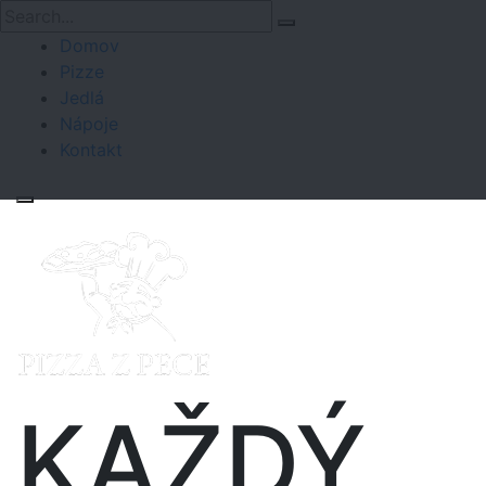
Domov
Pizze
Jedlá
Nápoje
Kontakt
KAŽDÝ