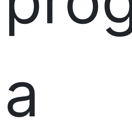
pro
a