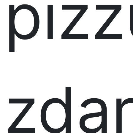
pizz
zda