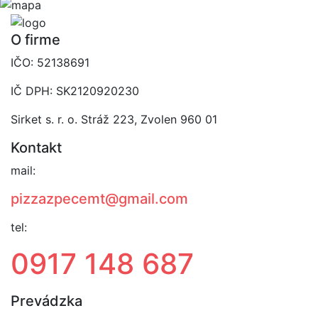
O firme
IČO: 52138691
IČ DPH: SK2120920230
Sirket s. r. o. Stráž 223, Zvolen 960 01
Kontakt
mail:
pizzazpecemt@gmail.com
tel:
0917 148 687
Prevádzka