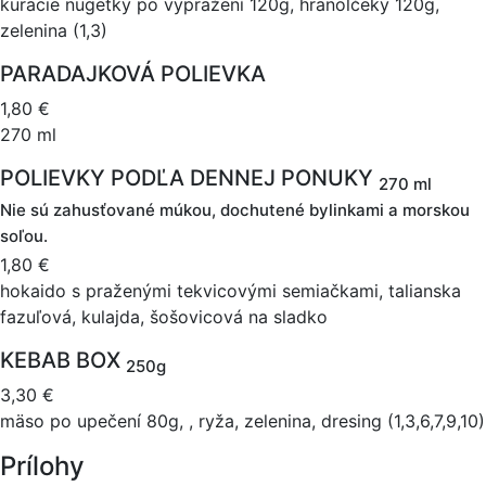
kuracie nugetky po vypražení 120g, hranolčeky 120g,
zelenina (1,3)
PARADAJKOVÁ POLIEVKA
1,80 €
270 ml
POLIEVKY PODĽA DENNEJ PONUKY
270 ml
Nie sú zahusťované múkou, dochutené bylinkami a morskou
soľou.
1,80 €
hokaido s praženými tekvicovými semiačkami, talianska
fazuľová, kulajda, šošovicová na sladko
KEBAB BOX
250g
3,30 €
mäso po upečení 80g, , ryža, zelenina, dresing (1,3,6,7,9,10)
Prílohy