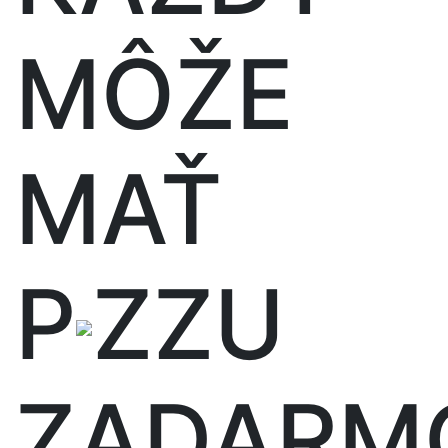
MÔŽE
MAŤ
P
ZZU
ZADARM