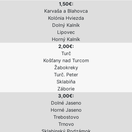
1,50€:
Karvaša a Blahovca
Kolónia Hviezda
Dolný Kalník
Lipovec
Horný Kalník
2,00€:
Turč
Košťany nad Turcom
Žabokreky
Turč. Peter
Sklabiňa
Záborie
3,00€:
Dolné Jaseno
Horné Jaseno
Trebostovo
Trnovo
Sklabinský Podzámok