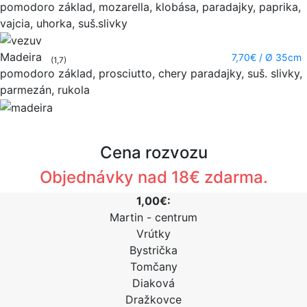
pomodoro základ, mozarella, klobása, paradajky, paprika,
vajcia, uhorka, suš.slivky
Madeira
7,70€
/ Ø 35cm
(1,7)
pomodoro základ, prosciutto, chery paradajky, suš. slivky,
parmezán, rukola
Cena rozvozu
Objednávky nad 18€ zdarma.
1,00€:
Martin - centrum
Vrútky
Bystrička
Tomčany
Diaková
Dražkovce