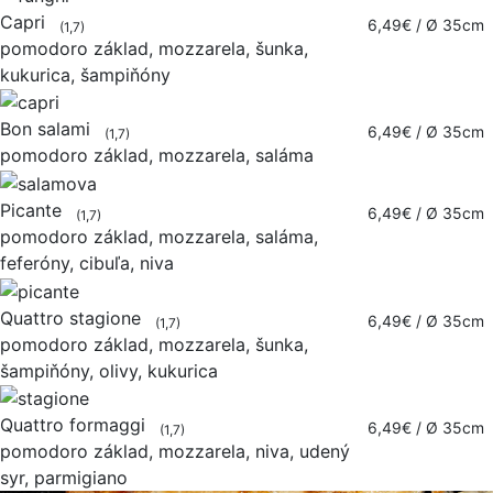
Capri
6,49€
/ Ø 35cm
(1,7)
pomodoro základ, mozzarela, šunka,
kukurica, šampiňóny
Bon salami
6,49€
/ Ø 35cm
(1,7)
pomodoro základ, mozzarela, saláma
Picante
6,49€
/ Ø 35cm
(1,7)
pomodoro základ, mozzarela, saláma,
feferóny, cibuľa, niva
Quattro stagione
6,49€
/ Ø 35cm
(1,7)
pomodoro základ, mozzarela, šunka,
šampiňóny, olivy, kukurica
Quattro formaggi
6,49€
/ Ø 35cm
(1,7)
pomodoro základ, mozzarela, niva, udený
syr, parmigiano