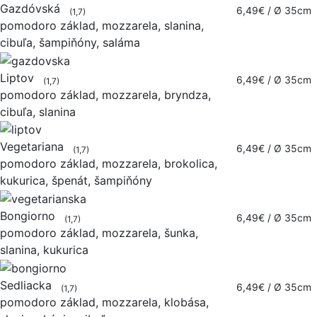
Gazdóvská
6,49€
/ Ø 35cm
(1,7)
pomodoro základ, mozzarela, slanina,
cibuľa, šampiňóny, saláma
Liptov
6,49€
/ Ø 35cm
(1,7)
pomodoro základ, mozzarela, bryndza,
cibuľa, slanina
Vegetariana
6,49€
/ Ø 35cm
(1,7)
pomodoro základ, mozzarela, brokolica,
kukurica, špenát, šampiňóny
Bongiorno
6,49€
/ Ø 35cm
(1,7)
pomodoro základ, mozzarela, šunka,
slanina, kukurica
Sedliacka
6,49€
/ Ø 35cm
(1,7)
pomodoro základ, mozzarela, klobása,