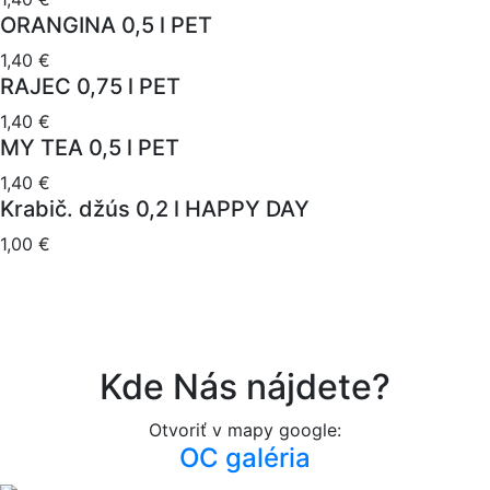
ORANGINA 0,5 l PET
1,40 €
RAJEC 0,75 l PET
1,40 €
MY TEA 0,5 l PET
1,40 €
Krabič. džús 0,2 l HAPPY DAY
1,00 €
Kde Nás nájdete?
Otvoriť v mapy google:
OC galéria