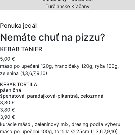
Turčianske Kľačany
Ponuka jedál
Nemáte chuť na pizzu?
KEBAB TANIER
5,00 €
mäso po upečení 120g, hranolčeky 120g, ryža 100g,
zelenina (1,3,6,7,9,10)
KEBAB TORTILA
pšeničná
špenátová, paradajková-pikantná, celozrnná
3,80 €
3,80 €
3,90 €
kuracie mäso , zeleninový mix, dresing podľa výberu
mäso po upečení 100g, tortilla Ø 25cm (1,3,6,7,9,10)