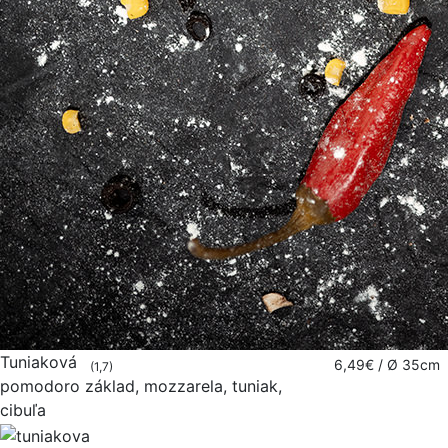
Tuniaková
6,49€
/ Ø 35cm
(1,7)
pomodoro základ, mozzarela, tuniak,
cibuľa