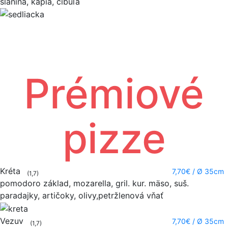
slanina, kápia, cibuľa
Prémiové
pizze
Kréta
7,70€
/ Ø 35cm
(1,7)
pomodoro základ, mozarella, gril. kur. mäso, suš.
paradajky, artičoky, olivy,petržlenová vňať
Vezuv
7,70€
/ Ø 35cm
(1,7)