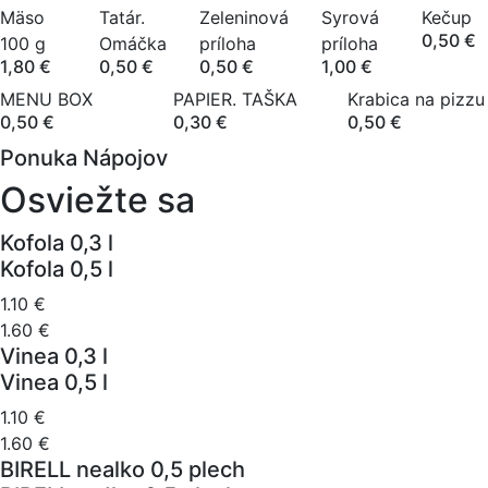
Mäso
Tatár.
Zeleninová
Syrová
Kečup
0,50 €
100 g
Omáčka
príloha
príloha
1,80 €
0,50 €
0,50 €
1,00 €
MENU BOX
PAPIER. TAŠKA
Krabica na pizzu
0,50 €
0,30 €
0,50 €
Ponuka Nápojov
Osviežte sa
Kofola 0,3 l
Kofola 0,5 l
1.10 €
1.60 €
Vinea 0,3 l
Vinea 0,5 l
1.10 €
1.60 €
BIRELL nealko 0,5 plech